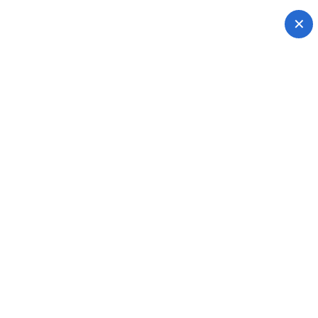
登录平台
✕
电竞战队核心选手伤病，联
赛战绩差距拉大
2026-06-24
赌网平台推荐
电竞战队
精选摘要
电竞战队核心选手伤病导致联赛战绩差距扩大，某