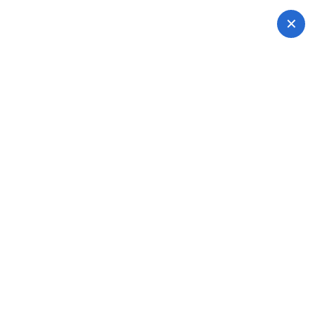
登录平台
✕
资讯中心
了解最新的行业动态和资讯信息
皇马核心中场复出，联赛排名差距缩小 - 赌网平台推荐