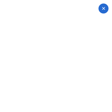
登录平台
✕
标签云列表
按标签聚合浏览相关文章
竞品动向进展梳理 - 赌网平台推荐