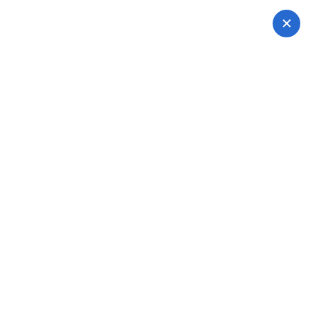
✕
荐
资讯中心
联系我们
登录平台