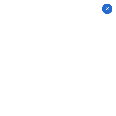
登录平台
✕
标签云列表
按标签聚合浏览相关文章
新能源汽车监管政策进展梳理： 赌网平台推荐 安全标