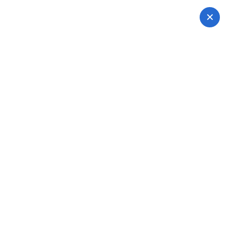
登录平台
✕
标签云列表
按标签聚合浏览相关文章
赌网平台推荐 - 断更风波进展梳理：多平台应对策略与