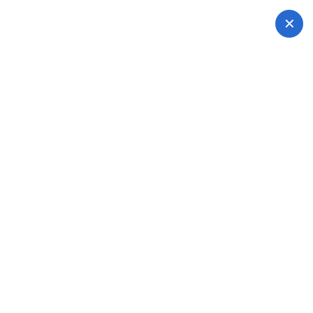
登录平台
✕
标签云列表
按标签聚合浏览相关文章
赌网平台推荐 - 行业格局变化看点汇总