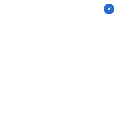
登录平台
✕
标签云列表
按标签聚合浏览相关文章
皇马核心中场伤病，联赛排名差距显著缩小 - 赌网平台